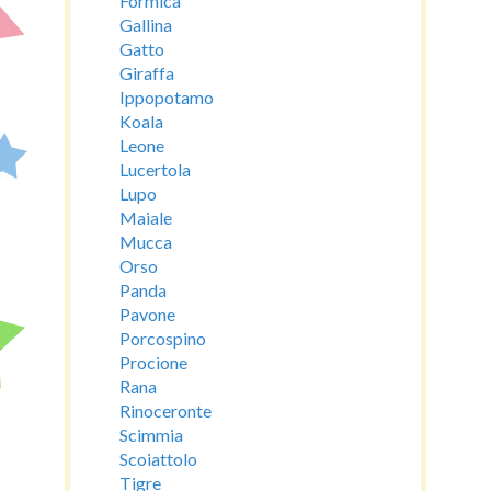
Formica
Gallina
Gatto
Giraffa
Ippopotamo
Koala
Leone
Lucertola
Lupo
Maiale
Mucca
Orso
Panda
Pavone
Porcospino
Procione
Rana
Rinoceronte
Scimmia
Scoiattolo
Tigre