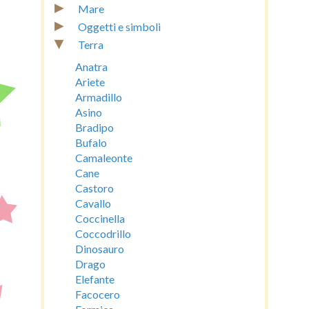
▸
Mare
▸
Oggetti e simboli
▾
Terra
Anatra
Ariete
Armadillo
Asino
Bradipo
Bufalo
Camaleonte
Cane
Castoro
Cavallo
Coccinella
Coccodrillo
Dinosauro
Drago
Elefante
Facocero