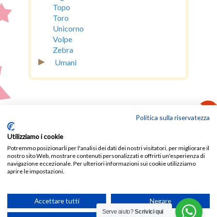
Topo
Toro
Unicorno
Volpe
Zebra
▸
Umani
Politica sulla riservatezza
Utilizziamo i cookie
Potremmo posizionarli per l'analisi dei dati dei nostri visitatori, per migliorare il
nostro sito Web, mostrare contenuti personalizzati e offrirti un'esperienza di
navigazione eccezionale. Per ulteriori informazioni sui cookie utilizziamo
aprire le impostazioni.
© MASCOTTEPERSONALIZZATE.COM E' UN
SITO WEB DI MASCOT SHOP - P.I.
Accettare tutti
Negare
01936420437 - REA: MC-194062 -
PRIVACY
-
Serve aiuto?
Scrivici qui
COOKIES
-
TRASPARENZA