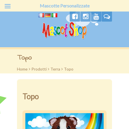
Mascotte Personalizzate
Home
Topo
Chi siamo
Home
>
Prodotti
>
Terra
>
Topo
Produzione
Prodotti
Topo
Offerte
Preventivo
Clienti