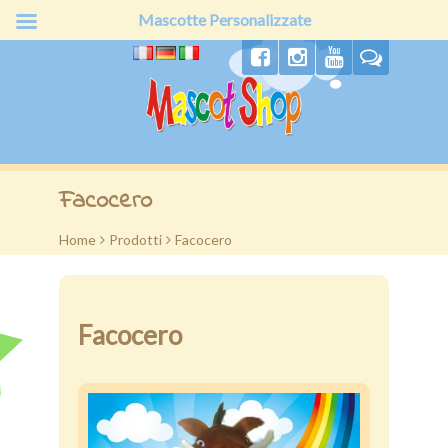
Mascotte Personalizzate
Home
Facocero
Chi siamo
Home
>
Prodotti
>
Facocero
Produzione
Prodotti
Facocero
Offerte
Preventivo
Clienti