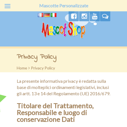
Mascotte Personalizzate
Home
Privacy Policy
Chi siamo
Home
>
Privacy Policy
Produzione
La presente informativa privacy è redatta sulla
Prodotti
base di molteplici ordinamenti legislativi, inclusi
gli artt. 13 e 14 del Regolamento (UE) 2016/679.
Offerte
Titolare del Trattamento,
Responsabile e luogo di
Preventivo
conservazione Dati
Clienti