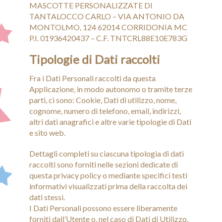
MASCOTTE PERSONALIZZATE DI
TANTALOCCO CARLO – VIA ANTONIO DA
Blog
MONTOLMO, 124 62014 CORRIDONIA MC
P.I. 01936420437 – C.F. TNTCRL88E10E783G
Contatti
Tipologie di Dati raccolti
Peluches
Fra i Dati Personali raccolti da questa
Gadget
Applicazione, in modo autonomo o tramite terze
parti, ci sono: Cookie, Dati di utilizzo, nome,
cognome, numero di telefono, email, indirizzi,
altri dati anagrafici e altre varie tipologie di Dati
e sito web.
Dettagli completi su ciascuna tipologia di dati
raccolti sono forniti nelle sezioni dedicate di
questa privacy policy o mediante specifici testi
informativi visualizzati prima della raccolta dei
dati stessi.
I Dati Personali possono essere liberamente
forniti dall’Utente o, nel caso di Dati di Utilizzo,