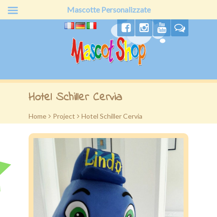
Mascotte Personalizzate
Home
Hotel Schiller Cervia
Chi siamo
Home
>
Project
>
Hotel Schiller Cervia
Produzione
Prodotti
Offerte
Preventivo
Clienti