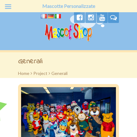
Mascotte Personalizzate
Home
Generali
Chi siamo
Home
>
Project
>
Generali
Produzione
Prodotti
Offerte
Preventivo
Clienti