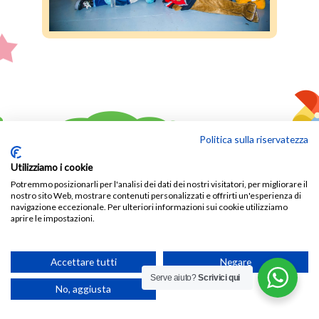
Blog
Contatti
Peluches
Gadget
Politica sulla riservatezza
Utilizziamo i cookie
Potremmo posizionarli per l'analisi dei dati dei nostri visitatori, per migliorare il
nostro sito Web, mostrare contenuti personalizzati e offrirti un'esperienza di
navigazione eccezionale. Per ulteriori informazioni sui cookie utilizziamo
© MASCOTTEPERSONALIZZATE.COM E' UN
aprire le impostazioni.
SITO WEB DI MASCOT SHOP - P.I.
01936420437 - REA: MC-194062 -
PRIVACY
-
COOKIES
-
TRASPARENZA
Accettare tutti
Negare
WEB AGENCY
Serve aiuto?
Scrivici qui
No, aggiusta